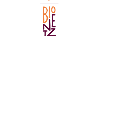
Verein Feldfreunde
Postfach 961
9490 Vaduz
info@feldfreunde.li