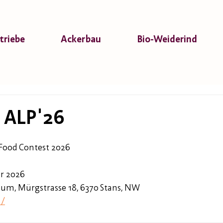
triebe
Ackerbau
Bio-Weiderind
6 ALP'26
 Food Contest 2026
r 2026
num, Mürgstrasse 18, 6370 Stans, NW
h/