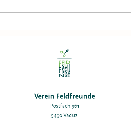
20.-2
28./29.11.25 Klimagipfel
Graubünden
Verein Feldfreunde
Postfach 961
9490 Vaduz