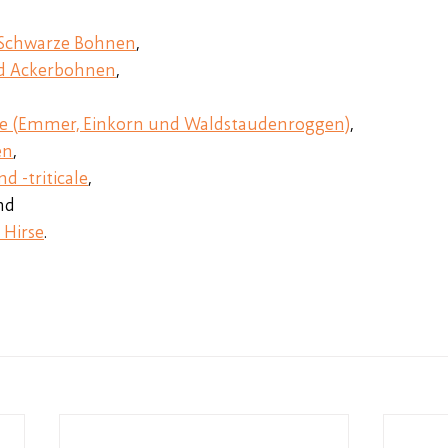
d Schwarze Bohnen
,
nd Ackerbohnen
,
de (Emmer, Einkorn und Waldstaudenroggen)
,
en
,
 -triticale
,
nd
 Hirse
.