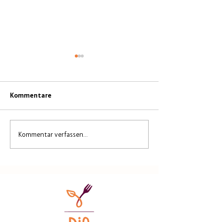
Kommentare
Kommentar verfassen...
Ackerbau-
Ackerbau-
Versuchsergebnisse 2024
Versuchsergebni