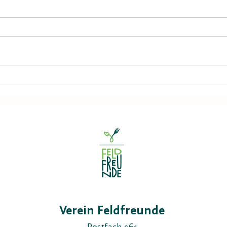
6.-8.11.26 ALP'26
28./2
Grau
Verein Feldfreunde