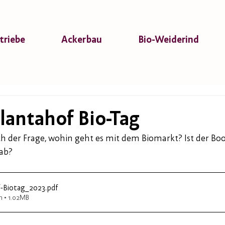
triebe
Ackerbau
Bio-Weiderind
Plantahof Bio-Tag
ch der Frage, wohin geht es mit dem Biomarkt? Ist der Bo
 ab?
f-Biotag_2023
.pdf
n • 1.02MB