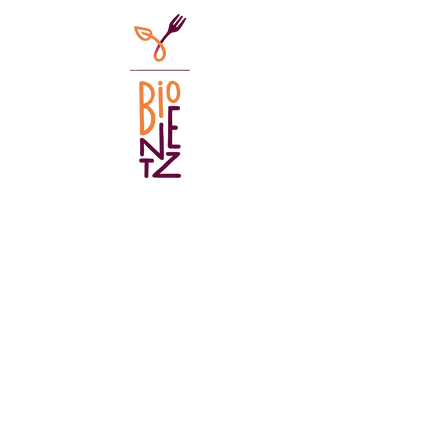
Verein Feldfreunde
Postfach 961
9490 Vaduz
info@feldfreunde.li