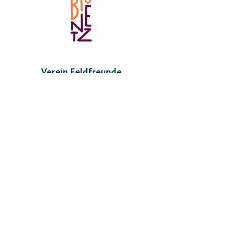
Verein Feldfreunde
Postfach 961
9490 Vaduz
info@feldfreunde.li
Zur Webseite