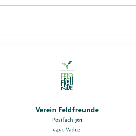
6.-8.11.26 ALP'26
28./2
Grau
Verein Feldfreunde
Postfach 961
9490 Vaduz