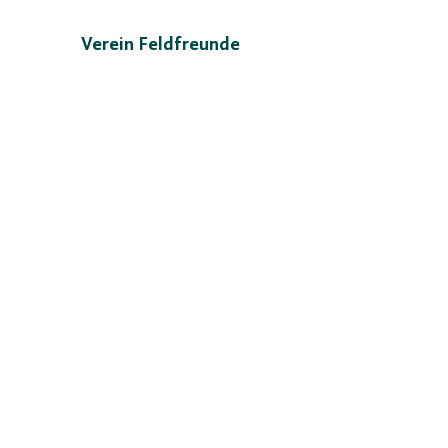
Verein Feldfreunde
Postfach 961
9490 Vaduz
info@feldfreunde.li
Zur Webseite
IMPRESSUM
|
DATENSCHUTZ
© 2024 julia gehler